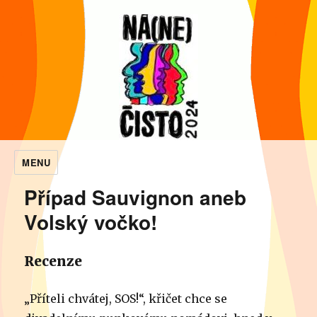
MENU
NaNečisto
Případ Sauvignon aneb
Volský vočko!
Recenze
„Příteli chvátej, SOS!“, křičet chce se