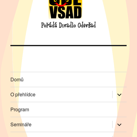
Domů
Zobrazit
O přehlídce
podřazen
položky
Program
Zobrazit
Semináře
podřazen
položky