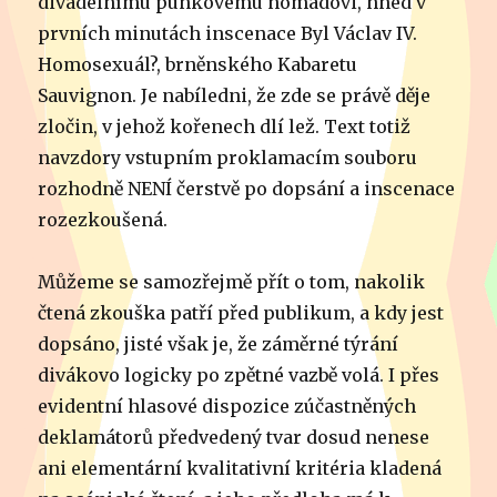
divadelnímu punkovému nomádovi, hned v
prvních minutách inscenace Byl Václav IV.
Homosexuál?, brněnského Kabaretu
Sauvignon. Je nabíledni, že zde se právě děje
zločin, v jehož kořenech dlí lež. Text totiž
navzdory vstupním proklamacím souboru
rozhodně NENÍ čerstvě po dopsání a inscenace
rozezkoušená.
Můžeme se samozřejmě přít o tom, nakolik
čtená zkouška patří před publikum, a kdy jest
dopsáno, jisté však je, že záměrné týrání
divákovo logicky po zpětné vazbě volá. I přes
evidentní hlasové dispozice zúčastněných
deklamátorů předvedený tvar dosud nenese
ani elementární kvalitativní kritéria kladená