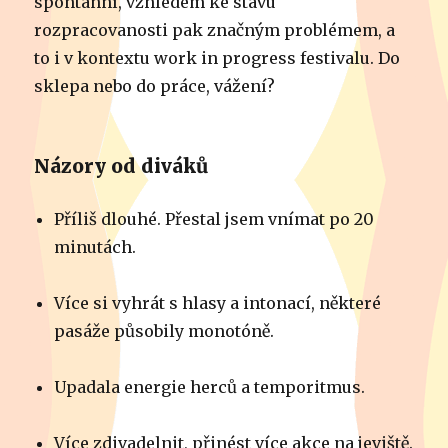
spontánní, vzhledem ke stavu
rozpracovanosti pak značným problémem, a
to i v kontextu work in progress festivalu. Do
sklepa nebo do práce, vážení?
Názory od diváků
Příliš dlouhé. Přestal jsem vnímat po 20
minutách.
Více si vyhrát s hlasy a intonací, některé
pasáže působily monotóně.
Upadala energie herců a temporitmus.
Více zdivadelnit, přinést více akce na jeviště.