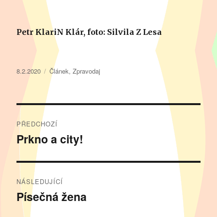
Petr KlariN Klár, foto: Silvila Z Lesa
Publikováno:
Rubriky:
8.2.2020
Článek
,
Zpravodaj
Navigace
PŘEDCHOZÍ
pro
Prkno a city!
Předchozí
příspěvek:
příspěvek
NÁSLEDUJÍCÍ
Písečná žena
Následující
příspěvek: