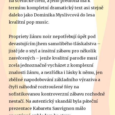
na scénické čtení, a jeho předloha má k
termínu kompletní dramatický text asi stejně
daleko jako Dominika Myslivcová do lesa
kvalitní pop music.
Propriety žánru noir nepotřebují úpět pod
devastujícím jhem samolibého tláskalstva –
jistě jde o styl a insitní zábavu pro několik
zasvěcených – jenže kvalitní parodie musí
zcela jednoznačně vycházet z komplexní
znalosti žánru, a nezřídka i lásky k němu, jen
zběžné napodobování základního výraziva a
čtyři náhodně roztroušené fóry na
sofistikovanou kontroverzní zábavu rozhodně
nestačí. Na autentický skandál byla páteční
prezentace Kabaretu Sauvignon málo