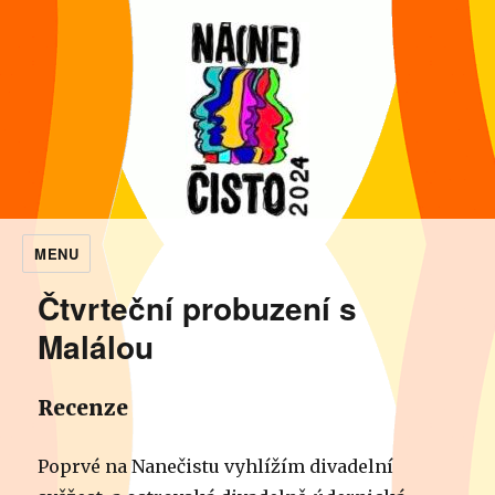
MENU
NaNečisto
Čtvrteční probuzení s
Malálou
Recenze
Poprvé na Nanečistu vyhlížím divadelní