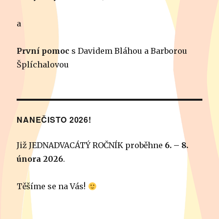
a
První pomoc
s Davidem Bláhou a Barborou
Šplíchalovou
NANEČISTO 2026!
Již JEDNADVACÁTÝ ROČNÍK proběhne
6. – 8.
února 2026
.
Těšíme se na Vás!