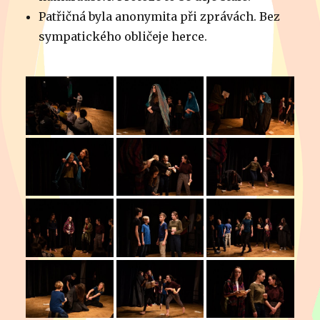
Patřičná byla anonymita při zprávách. Bez
sympatického obličeje herce.