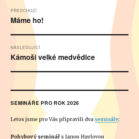
Navigace
PŘEDCHOZÍ
pro
Máme ho!
Předchozí
příspěvek:
příspěvek
NÁSLEDUJÍCÍ
Kámoši velké medvědice
Následující
příspěvek:
SEMINÁŘE PRO ROK 2026
Letos jsme pro Vás připravili dva
semináře
:
Pohybový seminář
s Janou Havlovou