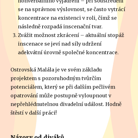
nonverbálního vyjádření – při soustředění
se na správnou výslovnost, se často vytrácí
koncentrace na existenci v roli, čímž se
následně rozpadá inscenační tvar.
Zvážit možnost zkrácení – aktuální stopáž
inscenace se jeví nad síly udržení
adekvátní úrovně společné koncentrace.
Ostrovská Malála je ve svém základu
projektem s pozoruhodným tvůrčím
potenciálem, který se při dalším pečlivém
opatrování může postupně vyloupnout v
nepřehlédnutelnou divadelní událost. Hodně
štěstí v další práci!
Názory od diváků