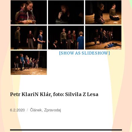
[SHOW AS SLIDESHOW]
Petr KlariN Klár, foto: Silvila Z Lesa
Publikováno:
Rubriky:
6.2.2020
Článek
,
Zpravodaj