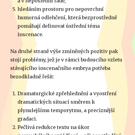
a v neposlední řadě,
hledáním prostoru pro nepovrchní
humorná odlehčení, která bezprostředně
pomáhají definovat ústřední téma
inscenace.
Na druhé straně výše zmíněných pozitiv pak
stojí problémy, jež je v rámci budoucího vzletu
stávajícího inscenačního embrya potřeba
bezodkladně řešit:
Dramaturgické zpřehlednění a vyostření
dramatických situací směrem k
plynulejšímu temporytmu, a preciznější
gradaci.
Pečlivá redukce textu na úkor