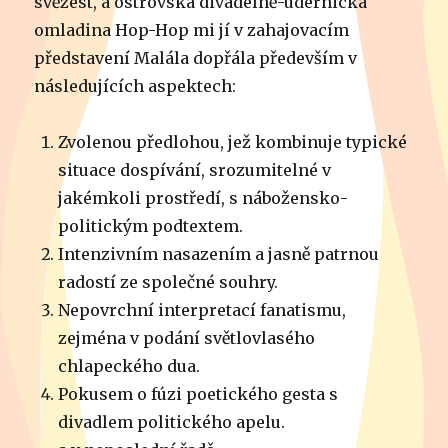
svěžest, a ostrovská divadelně-údernická
omladina Hop-Hop mi jí v zahajovacím
představení Malála dopřála především v
následujících aspektech:
Zvolenou předlohou, jež kombinuje typické
situace dospívání, srozumitelné v
jakémkoli prostředí, s nábožensko-
politickým podtextem.
Intenzivním nasazením a jasně patrnou
radostí ze společné souhry.
Nepovrchní interpretací fanatismu,
zejména v podání světlovlasého
chlapeckého dua.
Pokusem o fúzi poetického gesta s
divadlem politického apelu.