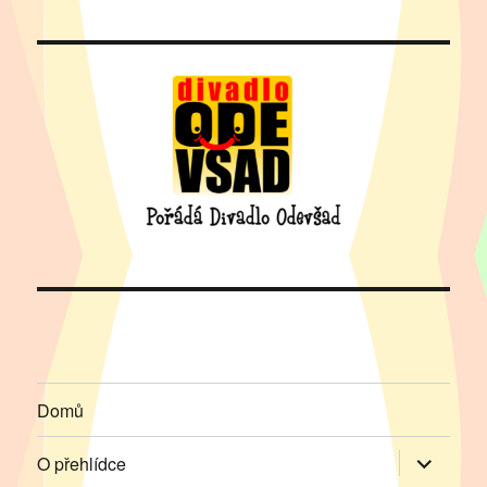
Domů
Zobrazit
O přehlídce
podřazen