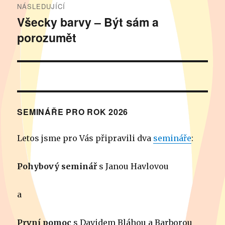
NÁSLEDUJÍCÍ
Všecky barvy – Být sám a
Následující
porozumět
příspěvek:
SEMINÁŘE PRO ROK 2026
Letos jsme pro Vás připravili dva
semináře
:
Pohybový seminář
s Janou Havlovou
a
První pomoc
s Davidem Bláhou a Barborou