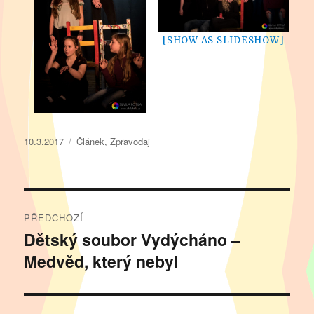
[SHOW AS SLIDESHOW]
Publikováno:
Rubriky:
10.3.2017
Článek
,
Zpravodaj
Navigace
PŘEDCHOZÍ
pro
Dětský soubor Vydýcháno –
Předchozí
Medvěd, který nebyl
příspěvek:
příspěvek