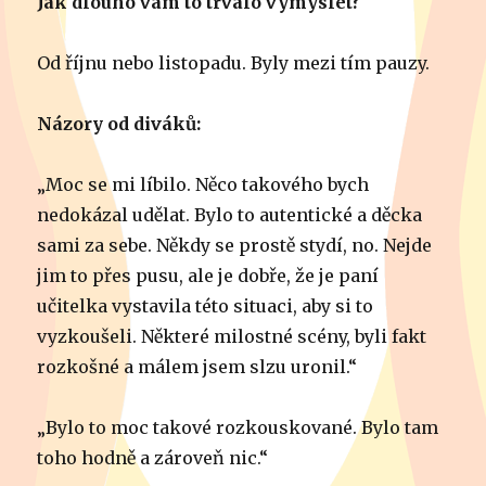
Jak dlouho vám to trvalo vymyslet?
Od říjnu nebo listopadu. Byly mezi tím pauzy.
Názory od diváků:
„Moc se mi líbilo. Něco takového bych
nedokázal udělat. Bylo to autentické a děcka
sami za sebe. Někdy se prostě stydí, no. Nejde
jim to přes pusu, ale je dobře, že je paní
učitelka vystavila této situaci, aby si to
vyzkoušeli. Některé milostné scény, byli fakt
rozkošné a málem jsem slzu uronil.“
„Bylo to moc takové rozkouskované. Bylo tam
toho hodně a zároveň nic.“