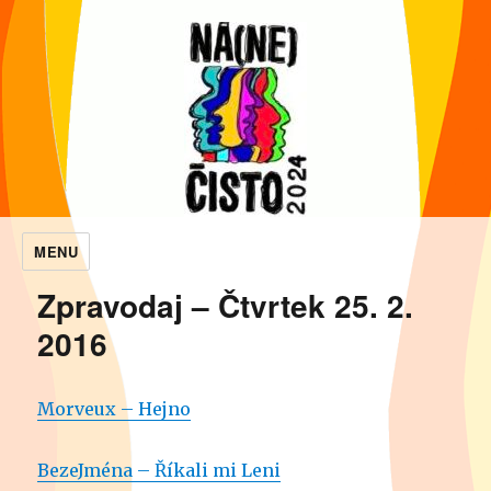
MENU
NaNečisto
Zpravodaj – Čtvrtek 25. 2.
2016
Morveux – Hejno
BezeJména – Říkali mi Leni