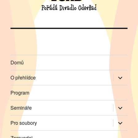
Domů
Zobrazit
O přehlídce
podřazen
položky
Program
Zobrazit
Semináře
podřazen
položky
Zobrazit
Pro soubory
podřazen
položky
Zpravodaj