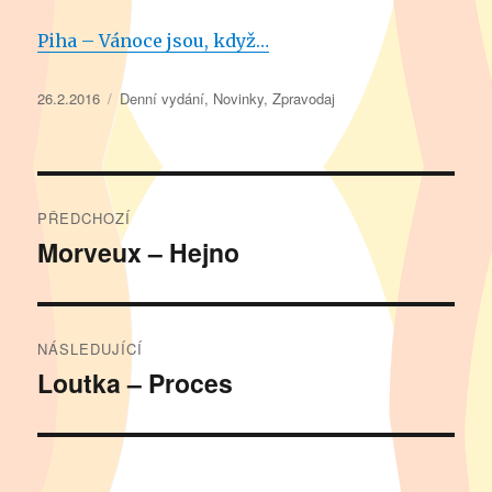
Piha – Vánoce jsou, když…
Publikováno:
Rubriky:
26.2.2016
Denní vydání
,
Novinky
,
Zpravodaj
Navigace
PŘEDCHOZÍ
pro
Morveux – Hejno
Předchozí
příspěvek:
příspěvek
NÁSLEDUJÍCÍ
Loutka – Proces
Následující
příspěvek: