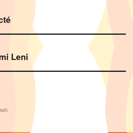
cté
mi Leni
ně).