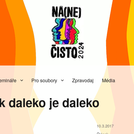
emináře
Pro soubory
Zpravodaj
Média
Divadelní
NaNe
k daleko je daleko
Publikováno:
10.3.2017
Rubriky: