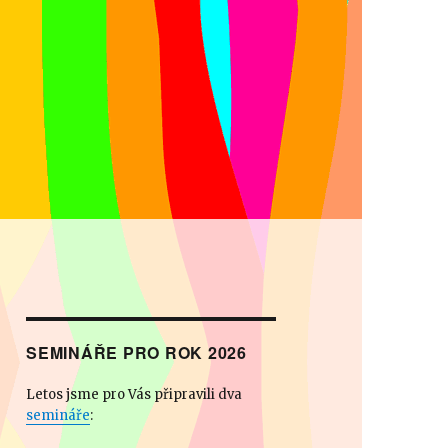
 přehlídka NaNečisto
čisto
SEMINÁŘE PRO ROK 2026
Letos jsme pro Vás připravili dva
semináře
: