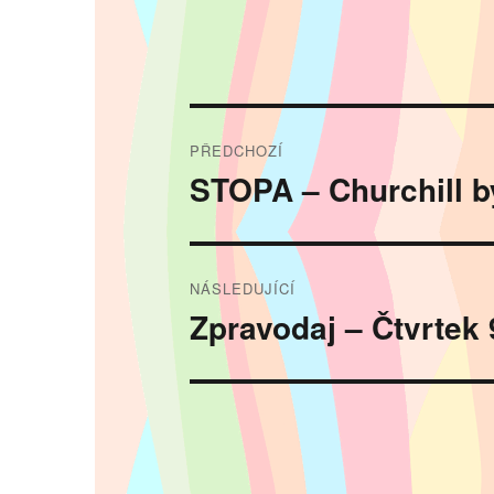
Navigace
PŘEDCHOZÍ
pro
STOPA – Churchill by
Předchozí
příspěvek:
příspěvek
NÁSLEDUJÍCÍ
Zpravodaj – Čtvrtek 
Následující
příspěvek: