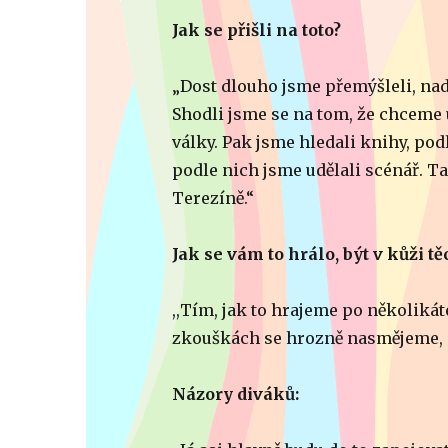
Jak se přišli na toto?
„Dost dlouho jsme přemýšleli, nad
Shodli jsme se na tom, že chceme u
války. Pak jsme hledali knihy, po
podle nich jsme udělali scénář. T
Terezíně.“
Jak se vám to hrálo, být v kůži tě
,,Tím, jak to hrajeme po několikáté
zkouškách se hrozně nasmějeme, i 
Názory diváků: