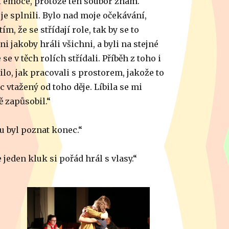
at emoce, protože ten soubor znám.
je splnili. Bylo nad moje očekávání,
m, že se střídají role, tak by se to
i jakoby hráli všichni, a byli na stejné
se v těch rolích střídali. Příběh z toho i
bilo, jak pracovali s prostorem, jakože to
íc vtažený od toho děje. Líbila se mi
ě zapůsobil.“
u byl poznat konec.“
 jeden kluk si pořád hrál s vlasy.“