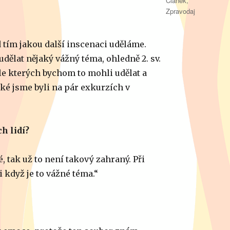
Článek
,
Zpravodaj
 tím jakou další inscenaci uděláme.
dělat nějaký vážný téma, ohledně 2. sv.
dle kterých bychom to mohli udělat a
aké jsme byli na pár exkurzích v
ch lidí?
, tak už to není takový zahraný. Při
když je to vážné téma.“