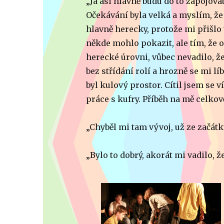
„Já asi hlavně budu do to zapojov
Očekávání byla velká a myslím, že 
hlavně herecky, protože mi přišlo tí
někde mohlo pokazit, ale tím, že on
herecké úrovni, vůbec nevadilo, že 
bez střídání rolí a hrozně se mi lí
byl kulový prostor. Cítil jsem se v
práce s kufry. Příběh na mě celkov
„Chyběl mi tam vývoj, už ze začátk
„Bylo to dobrý, akorát mi vadilo, že