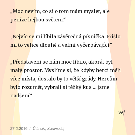
„Moc nevím, co si o tom mám myslet, ale
peníze hejbou světem.“
„Nejvíc se mi líbila závěrečná písnička. Přišlo
mi to velice dlouhé a velmi vyčerpávající.“
„Představení se nám moc líbilo, akorát byl
malý prostor. Myslíme si, že kdyby herci měli
více místa, dostalo by to větší grády. Hercům
bylo rozumět, vybrali si těžký kus … jsme
nadšení.“
vef
Publikováno:
Rubriky:
27.2.2016
Článek
,
Zpravodaj