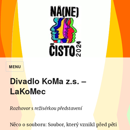
MENU
NaNečisto
Divadlo KoMa z.s. –
LaKoMec
Rozhovor s režisérkou představení
Něco o souboru: Soubor, který vznikl před pěti