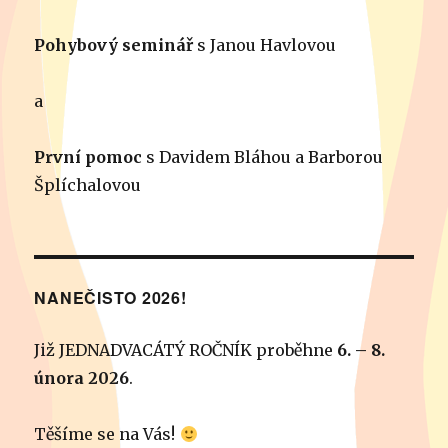
Pohybový seminář
s Janou Havlovou
a
První pomoc
s Davidem Bláhou a Barborou
Šplíchalovou
NANEČISTO 2026!
Již JEDNADVACÁTÝ ROČNÍK proběhne
6. – 8.
února 2026
.
Těšíme se na Vás!