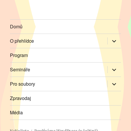
Domů
Zobrazit
O přehlídce
podřazen
položky
Program
Zobrazit
Semináře
podřazen
položky
Zobrazit
Pro soubory
podřazen
položky
Zpravodaj
Média