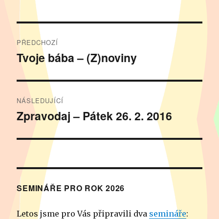
Navigace
PŘEDCHOZÍ
pro
Tvoje bába – (Z)noviny
Předchozí
příspěvek:
příspěvek
NÁSLEDUJÍCÍ
Zpravodaj – Pátek 26. 2. 2016
Následující
příspěvek:
SEMINÁŘE PRO ROK 2026
Letos jsme pro Vás připravili dva
semináře
: