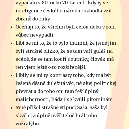
vypadalo v 80. nebo 70. Letech, kdyby se
inteligence českého národa rozhodla vzít
zbraně do ruky.
Oceňuji to, že všichni byli celou dobu v roli,
vůbec nevypadli.
Líbí se mi to, že to bylo intimní, že jsme jim
byli strašně blízko, že se tam vaří guláš na
scéně, že se tam kouří doutníky, člověk má
ten vjem ještě o to rozšířenější.
Líbily se mi ty kontrasty toho, kdy má být
řešená děsně důležitá věc, nějakej politickej
převrat a do toho oni tam řeší úplný
malichernosti, hádají se kvůli pitominám.
Mně přišel strašně vtipnej Saša. Saša byl
skvělej a úplně uvěřitelně hrál toho
vožralýho.