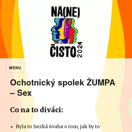
MENU
NaNečisto
Ochotnický spolek ŽUMPA
– Sex
Co na to diváci:
Byla to hezká úvaha o tom, jak by to