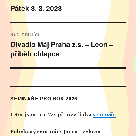
pro
Pátek 3. 3. 2023
Předchozí
příspěvek:
příspěvek
NÁSLEDUJÍCÍ
Divadlo Máj Praha z.s. – Leon –
Následující
příběh chlapce
příspěvek:
SEMINÁŘE PRO ROK 2026
Letos jsme pro Vás připravili dva
semináře
:
Pohybový seminář
s Janou Havlovou