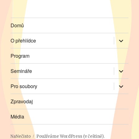
Domů
Zobrazit
O přehlídce
podřazen
položky
Program
Zobrazit
Semináře
podřazen
položky
Zobrazit
Pro soubory
podřazen
položky
Zpravodaj
Média
NaNečisto
Používáme WordPress (v češtině).