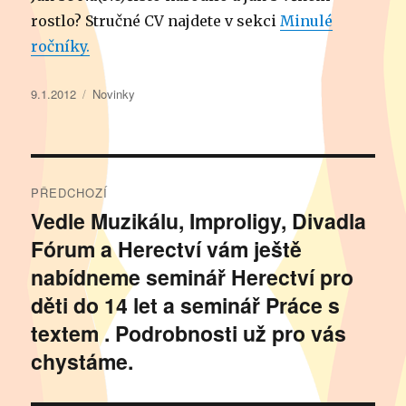
rostlo? Stručné CV najdete v sekci
Minulé
ročníky.
Publikováno:
Rubriky:
9.1.2012
Novinky
Navigace
PŘEDCHOZÍ
pro
Vedle Muzikálu, Improligy, Divadla
Předchozí
Fórum a Herectví vám ještě
příspěvek:
příspěvek
nabídneme seminář Herectví pro
děti do 14 let a seminář Práce s
textem . Podrobnosti už pro vás
chystáme.