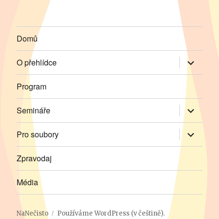
Domů
Zobrazit
O přehlídce
podřazen
položky
Program
Zobrazit
Semináře
podřazen
položky
Zobrazit
Pro soubory
podřazen
položky
Zpravodaj
Média
NaNečisto
Používáme WordPress (v češtině).