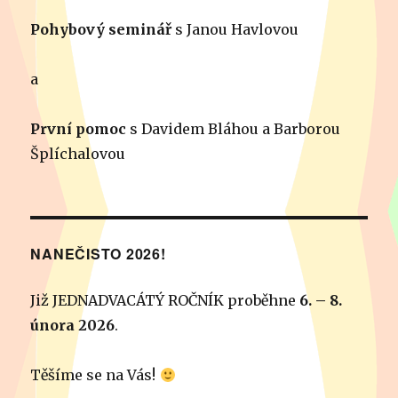
Pohybový seminář
s Janou Havlovou
a
První pomoc
s Davidem Bláhou a Barborou
Šplíchalovou
NANEČISTO 2026!
Již JEDNADVACÁTÝ ROČNÍK proběhne
6. – 8.
února 2026
.
Těšíme se na Vás!