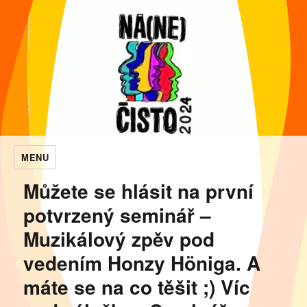
MENU
NaNečisto
Můžete se hlásit na první
potvrzený seminář –
Muzikálový zpěv pod
vedením Honzy Höniga. A
máte se na co těšit ;) Víc