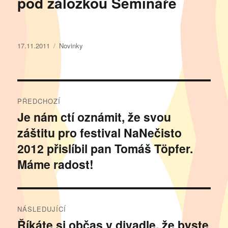
pod záložkou Semináře
Publikováno:
Rubriky:
17.11.2011
Novinky
Navigace
PŘEDCHOZÍ
pro
Je nám ctí oznámit, že svou
Předchozí
záštitu pro festival NaNečisto
příspěvek:
příspěvek
2012 přislíbil pan Tomáš Töpfer.
Máme radost!
NÁSLEDUJÍCÍ
Říkáte si občas v divadle, že byste
Následující