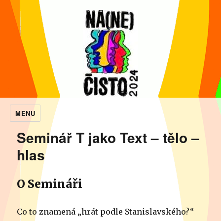
MENU
NaNečisto
Seminář T jako Text – tělo –
hlas
O Semináři
Co to znamená „hrát podle Stanislavského?“