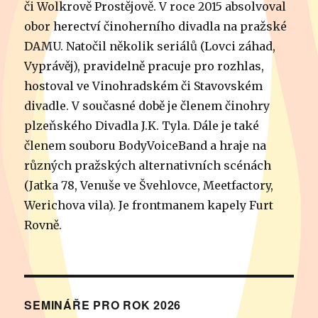
či Wolkrově Prostějově. V roce 2015 absolvoval
obor herectví činoherního divadla na pražské
DAMU. Natočil několik seriálů (Lovci záhad,
Vyprávěj), pravidelně pracuje pro rozhlas,
hostoval ve Vinohradském či Stavovském
divadle. V současné době je členem činohry
plzeňského Divadla J.K. Tyla. Dále je také
členem souboru BodyVoiceBand a hraje na
různých pražských alternativních scénách
(Jatka 78, Venuše ve Švehlovce, Meetfactory,
Werichova vila). Je frontmanem kapely Furt
Rovně.
SEMINÁŘE PRO ROK 2026