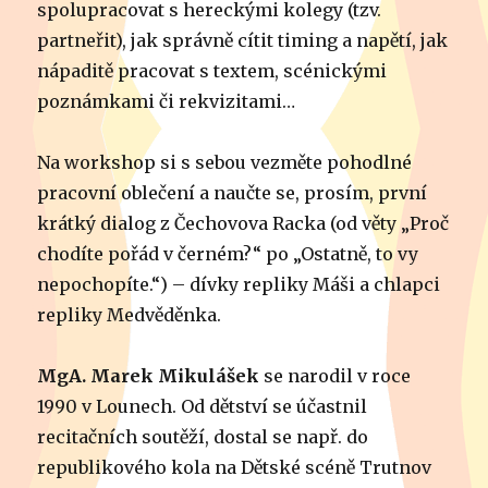
spolupracovat s hereckými kolegy (tzv.
partneřit), jak správně cítit timing a napětí, jak
nápaditě pracovat s textem, scénickými
poznámkami či rekvizitami…
Na workshop si s sebou vezměte pohodlné
pracovní oblečení a naučte se, prosím, první
krátký dialog z Čechovova Racka (od věty „Proč
chodíte pořád v černém?“ po „Ostatně, to vy
nepochopíte.“) – dívky repliky Máši a chlapci
repliky Medvěděnka.
MgA. Marek Mikulášek
se narodil v roce
1990 v Lounech. Od dětství se účastnil
recitačních soutěží, dostal se např. do
republikového kola na Dětské scéně Trutnov