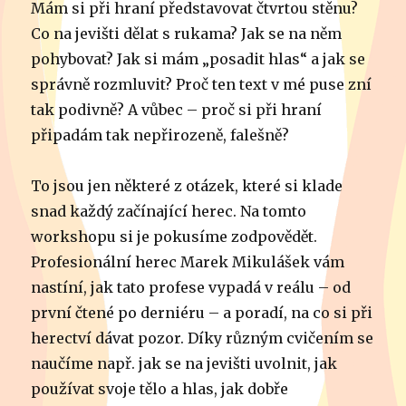
Mám si při hraní představovat čtvrtou stěnu?
Co na jevišti dělat s rukama? Jak se na něm
pohybovat? Jak si mám „posadit hlas“ a jak se
správně rozmluvit? Proč ten text v mé puse zní
tak podivně? A vůbec – proč si při hraní
připadám tak nepřirozeně, falešně?
To jsou jen některé z otázek, které si klade
snad každý začínající herec. Na tomto
workshopu si je pokusíme zodpovědět.
Profesionální herec Marek Mikulášek vám
nastíní, jak tato profese vypadá v reálu – od
první čtené po derniéru – a poradí, na co si při
herectví dávat pozor. Díky různým cvičením se
naučíme např. jak se na jevišti uvolnit, jak
používat svoje tělo a hlas, jak dobře