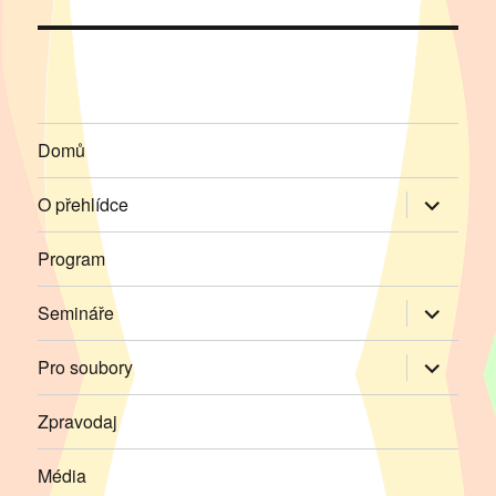
Domů
Zobrazit
O přehlídce
podřazen
položky
Program
Zobrazit
Semináře
podřazen
položky
Zobrazit
Pro soubory
podřazen
položky
Zpravodaj
Média