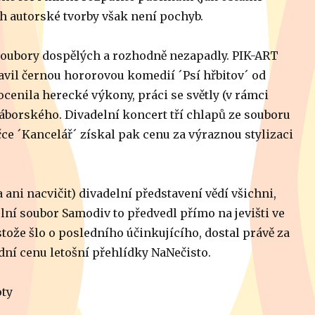
ich autorské tvorby však není pochyb.
i soubory dospělých a rozhodně nezapadly. PIK-ART
avil černou hororovou komedií ´Psí hřbitov´ od
ocenila herecké výkony, práci se světly (v rámci
 Táborského. Divadelní koncert tří chlapů ze souboru
čce ´Kancelář´ získal pak cenu za výraznou stylizaci
ani nacvičit) divadelní představení vědí všichni,
elní soubor Samodiv to předvedl přímo na jevišti ve
tože šlo o posledního účinkujícího, dostal právě za
dní cenu letošní přehlídky NaNečisto.
oty