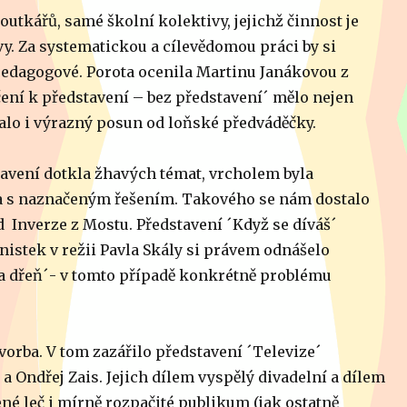
outkářů, samé školní kolektivy, jejichž činnost je
. Za systematickou a cílevědomou práci by si
 pedagogové. Porota ocenila Martinu Janákovou z
čení k představení – bez představení´ mělo nejen
valo i výrazný posun od loňské předváděčky.
tavení dotkla žhavých témat, vrcholem byla
 a s naznačeným řešením. Takového se nám dostalo
 Inverze z Mostu. Představení ´Když se díváš´
nistek v režii Pavla Skály si právem odnášelo
na dřeň´- v tomto případě konkrétně problému
vorba. V tom zazářilo představení ´Televize´
a Ondřej Zais. Jejich dílem vyspělý divadelní a dílem
né leč i mírně rozpačité publikum (jak ostatně