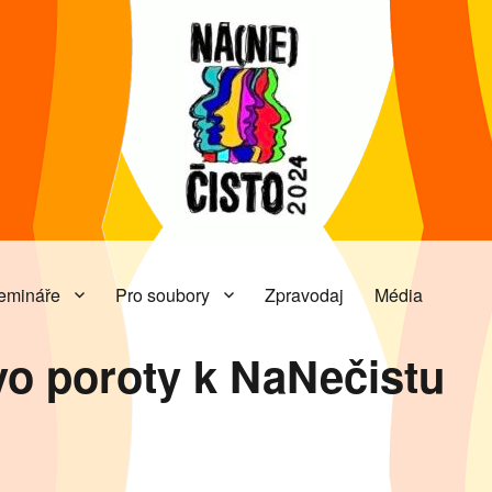
emináře
Pro soubory
Zpravodaj
Média
Divadelní
NaNe
vo poroty k NaNečistu