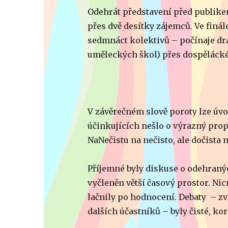
Odehrát představení před publikem
přes dvě desítky zájemců. Ve finál
sedmnáct kolektivů – počínaje d
uměleckých škol) přes dospělácké
V závěrečném slově poroty lze úv
účinkujících nešlo o výrazný pro
NaNečistu na nečisto, ale dočista n
Příjemné byly diskuse o odehranýc
vyčleněn větší časový prostor. Nic
lačnily po hodnocení. Debaty – zvlá
dalších účastníků – byly čisté, kor