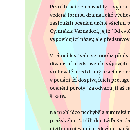
První hrací den obsadily – vyjma l
vedená formou dramatické výchovy
zasloužili ocenění určitě všichni
Gymnázia Varnsdorf, jejíž ´Od cvi
vypovídající název, ale představo
V rámci festivalu se mnohá předs
divadelní představení s výpovědí
vrchovatě hned druhý hrací den od
v podání tří dospívajících protago
ocenění poroty ´Za odvahu jít až 
šikany.
Na přehlídce nechyběla autorská t
pražského Toť čili duo Láďa Karda 
civilní projev má především nadše