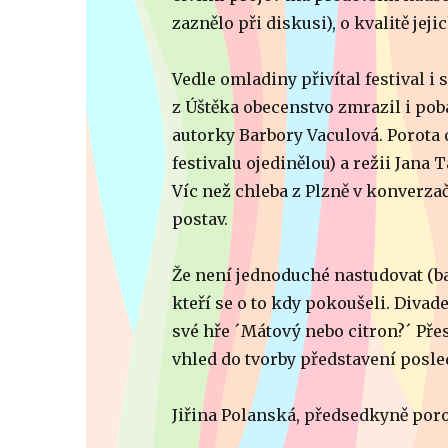
zaznělo při diskusi), o kvalitě jej
Vedle omladiny přivítal festival 
z Úštěka obecenstvo zmrazil i pob
autorky Barbory Vaculová. Porota 
festivalu ojedinělou) a režii Jana
Víc než chleba z Plzně v konverza
postav.
Že není jednoduché nastudovat (ba 
kteří se o to kdy pokoušeli. Divad
své hře ´Mátový nebo citron?´ Přes
vhled do tvorby představení posle
Jiřina Polanská, předsedkyně por