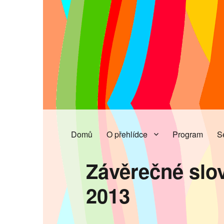
Domů
O přehlídce
Program
S
Závěrečné slo
2013