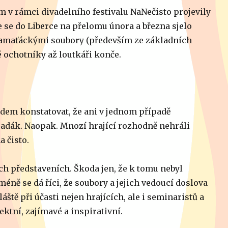
 v rámci divadelního festivalu NaNečisto projevily
e se do Liberce na přelomu února a března sjelo
ramaťáckými soubory (především ze základních
 ochotníky až loutkáři konče.
odem konstatovat, že ani v jednom případě
padák. Naopak. Mnozí hrající rozhodně nehráli
a čisto.
h představeních. Škoda jen, že k tomu nebyl
méně se dá říci, že soubory a jejich vedoucí doslova
ště při účasti nejen hrajících, ale i seminaristů a
ektní, zajímavé a inspirativní.